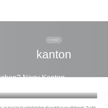
1 POST
kanton
jcban? Nagy Kanton-
rágak
és az iparágak régiónként drasztikusan eltérnek. Tudd