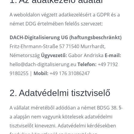
A weboldalon végzett adatkezelésért a GDPR és a
német DDG értelmében felelős szervezet:
DACH-Digitalisierung UG (haftungsbeschränkt)
Fritz-Ehrmann-Straße 57 71540 Murrhardt,
Németország
Ügyvezető:
Gabor Andriska
E-mail:
hello@dach-digitalisierung.eu
Telefon:
+49 7192
9180255 |
Mobil:
+49 176 31086247
2. Adatvédelmi tisztviselő
A vállalat méretéből adódóan a német BDSG 38. §-
a alapján nem vagyunk kötelesek adatvédelmi
tisztviselőt kinevezni. Adatvédelmi kérdésekben