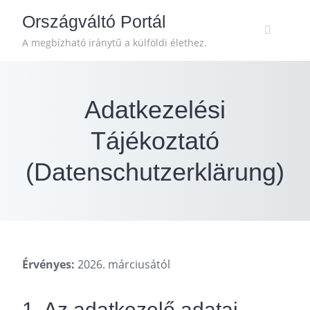
Skip
Országváltó Portál
to
content
A megbízható iránytű a külföldi élethez.
Adatkezelési
Tájékoztató
(Datenschutzerklärung)
Érvényes:
2026. márciusától
1. Az adatkezelő adatai