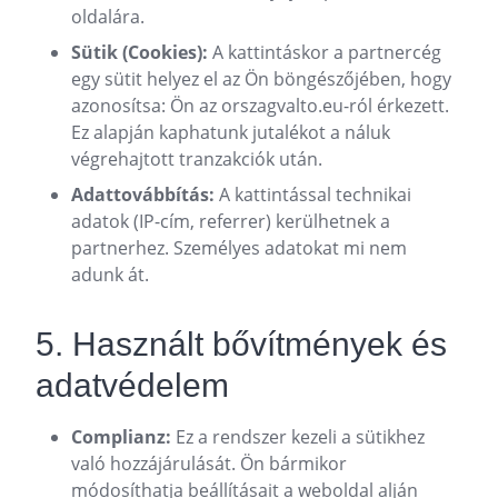
oldalára.
Sütik (Cookies):
A kattintáskor a partnercég
egy sütit helyez el az Ön böngészőjében, hogy
azonosítsa: Ön az orszagvalto.eu-ról érkezett.
Ez alapján kaphatunk jutalékot a náluk
végrehajtott tranzakciók után.
Adattovábbítás:
A kattintással technikai
adatok (IP-cím, referrer) kerülhetnek a
partnerhez. Személyes adatokat mi nem
adunk át.
5. Használt bővítmények és
adatvédelem
Complianz:
Ez a rendszer kezeli a sütikhez
való hozzájárulását. Ön bármikor
módosíthatja beállításait a weboldal alján