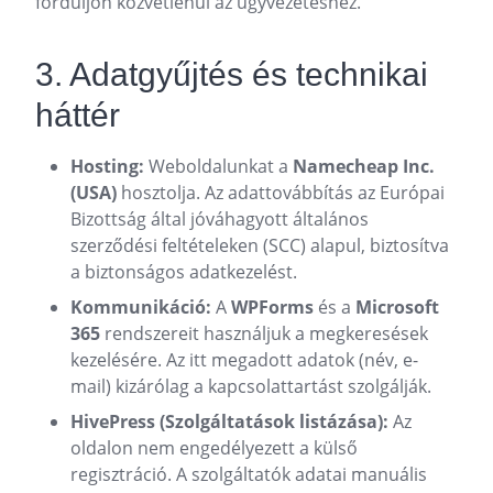
forduljon közvetlenül az ügyvezetéshez.
3. Adatgyűjtés és technikai
háttér
Hosting:
Weboldalunkat a
Namecheap Inc.
(USA)
hosztolja. Az adattovábbítás az Európai
Bizottság által jóváhagyott általános
szerződési feltételeken (SCC) alapul, biztosítva
a biztonságos adatkezelést.
Kommunikáció:
A
WPForms
és a
Microsoft
365
rendszereit használjuk a megkeresések
kezelésére. Az itt megadott adatok (név, e-
mail) kizárólag a kapcsolattartást szolgálják.
HivePress (Szolgáltatások listázása):
Az
oldalon nem engedélyezett a külső
regisztráció. A szolgáltatók adatai manuális