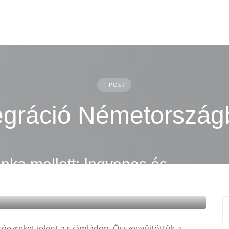
1 POST
egráció Németorszá
ka mellett: Ingyenes és
óezreket jelent a számládon. Összegyűjtöttük a