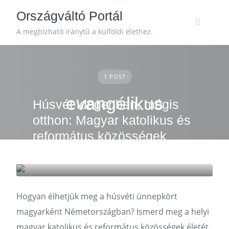
Skip
Országváltó Portál
to
content
A megbízható iránytű a külföldi élethez.
1 POST
evangélikus
Húsvét idegenben, mégis
otthon: Magyar katolikus és
református közösségek
Németországban
BLOG
Hogyan élhetjük meg a húsvéti ünnepkört
magyarként Németországban? Ismerd meg a helyi
magyar katolikus és református közösségek életét,