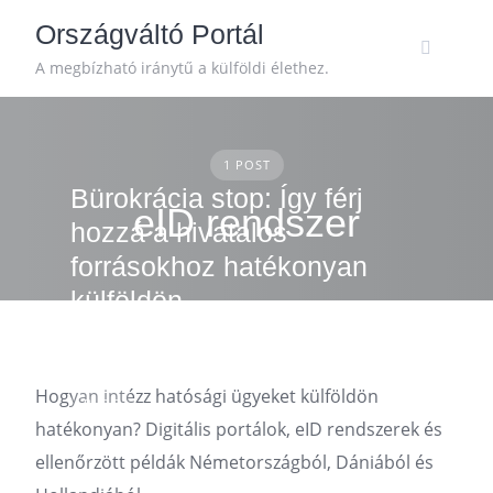
Skip
Országváltó Portál
to
content
A megbízható iránytű a külföldi élethez.
1 POST
Bürokrácia stop: Így férj
eID rendszer
hozzá a hivatalos
forrásokhoz hatékonyan
külföldön
Hogyan intézz hatósági ügyeket külföldön
BLOG
hatékonyan? Digitális portálok, eID rendszerek és
ellenőrzött példák Németországból, Dániából és