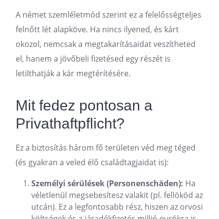
A német szemléletmód szerint ez a felelősségteljes
felnőtt lét alapköve. Ha nincs ilyened, és kárt
okozol, nemcsak a megtakarításaidat veszítheted
el, hanem a jövőbeli fizetésed egy részét is
letilthatják a kár megtérítésére.
Mit fedez pontosan a
Privathaftpflicht?
Ez a biztosítás három fő területen véd meg téged
(és gyakran a veled élő családtagjaidat is):
Személyi sérülések (Personenschäden):
Ha
véletlenül megsebesítesz valakit (pl. fellököd az
utcán). Ez a legfontosabb rész, hiszen az orvosi
költségek és a járadékfizetés millió eurókra is