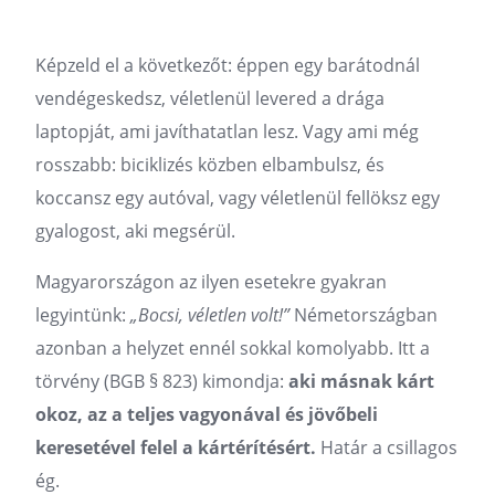
Képzeld el a következőt: éppen egy barátodnál
vendégeskedsz, véletlenül levered a drága
laptopját, ami javíthatatlan lesz. Vagy ami még
rosszabb: biciklizés közben elbambulsz, és
koccansz egy autóval, vagy véletlenül fellöksz egy
gyalogost, aki megsérül.
Magyarországon az ilyen esetekre gyakran
legyintünk:
„Bocsi, véletlen volt!”
Németországban
azonban a helyzet ennél sokkal komolyabb. Itt a
törvény (BGB § 823) kimondja:
aki másnak kárt
okoz, az a teljes vagyonával és jövőbeli
keresetével felel a kártérítésért.
Határ a csillagos
ég.