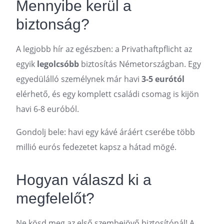
Mennyibe kerül a
biztonság?
A legjobb hír az egészben: a Privathaftpflicht az
egyik
legolcsóbb
biztosítás Németországban. Egy
egyedülálló személynek már havi
3-5 eurótól
elérhető, és egy komplett családi csomag is kijön
havi 6-8 euróból.
Gondolj bele: havi egy kávé áráért cserébe több
millió eurós fedezetet kapsz a hátad mögé.
Hogyan válaszd ki a
megfelelőt?
Ne kösd meg az első szembejövő biztosítónál! A