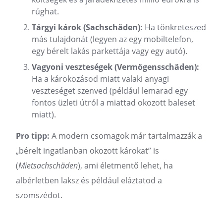
rúghat.
Tárgyi károk (Sachschäden):
Ha tönkreteszed
más tulajdonát (legyen az egy mobiltelefon,
egy bérelt lakás parkettája vagy egy autó).
Vagyoni veszteségek (Vermögensschäden):
Ha a károkozásod miatt valaki anyagi
veszteséget szenved (például lemarad egy
fontos üzleti útról a miattad okozott baleset
miatt).
Pro tipp:
A modern csomagok már tartalmazzák a
„bérelt ingatlanban okozott károkat” is
(
Mietsachschäden
), ami életmentő lehet, ha
albérletben laksz és például eláztatod a
szomszédot.