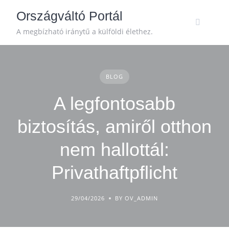
Skip
Országváltó Portál
to
content
A megbízható iránytű a külföldi élethez.
BLOG
A legfontosabb
biztosítás, amiről otthon
nem hallottál:
Privathaftpflicht
29/04/2026
BY OV_ADMIN